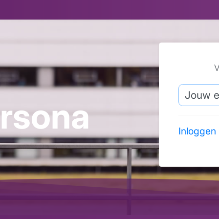
V
ersona
Inloggen