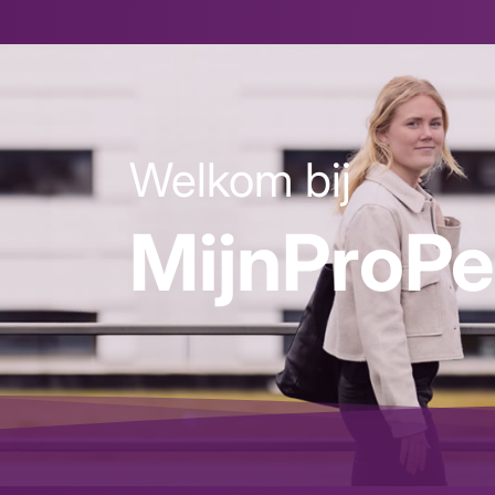
Welkom bij
MijnProP